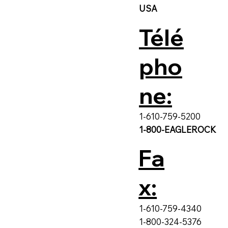
USA
Télé
pho
ne:
1-610-759-5200
1-800-EAGLEROCK
Fa
x:
1-610-759-4340
1-800-324-5376