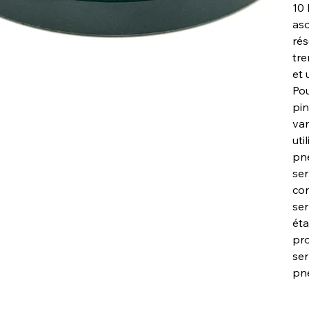
10 
asc
rés
tre
et 
Pou
pin
va
uti
pne
ser
con
ser
éta
pro
se
pne