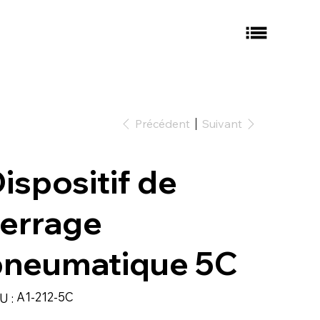
Précédent
Suivant
ispositif de
errage
pneumatique 5C
SKU
A1-212-5C
U :
A1-
212-
5C