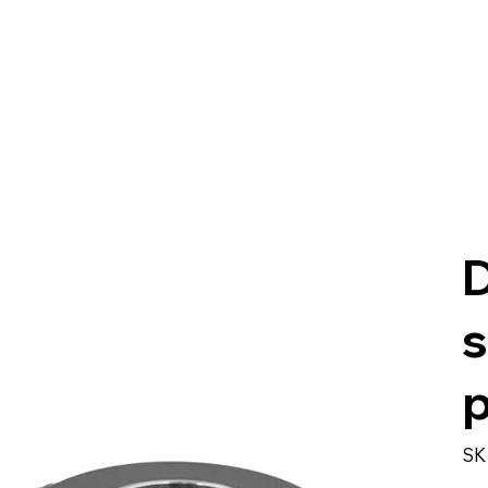
D
s
SK