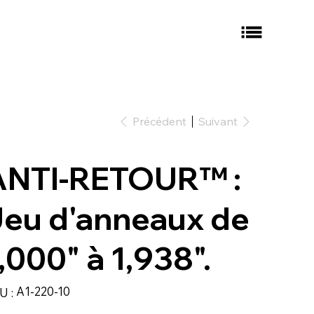
Précédent
Suivant
ANTI-RETOUR™ :
eu d'anneaux de
,000" à 1,938".
SKU
A1-220-10
U :
A1-
220-
10