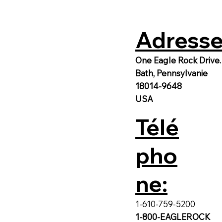
Adresse
One Eagle Rock Drive.
Bath, Pennsylvanie
18014-9648
USA
Télé
pho
ne:
1-610-759-5200
1-800-EAGLEROCK