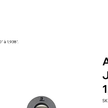
 à 1,938".
J
1
SK