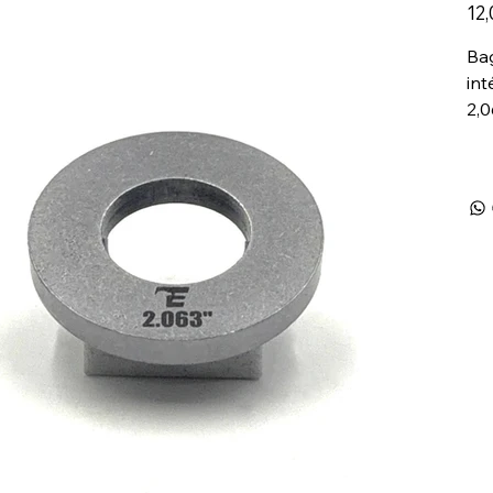
Prix
12
Ba
int
2,