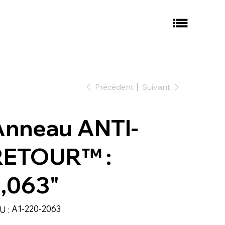
Précédent
Suivant
Anneau ANTI-
RETOUR™ :
,063"
SKU
A1-220-2063
U :
A1-
220-
2063