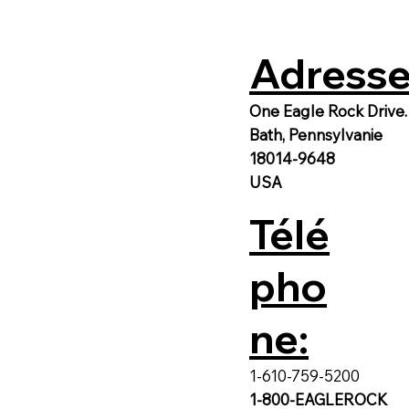
Adresse
One Eagle Rock Drive.
Bath, Pennsylvanie
18014-9648
USA
Télé
pho
ne:
1-610-759-5200
1-800-EAGLEROCK