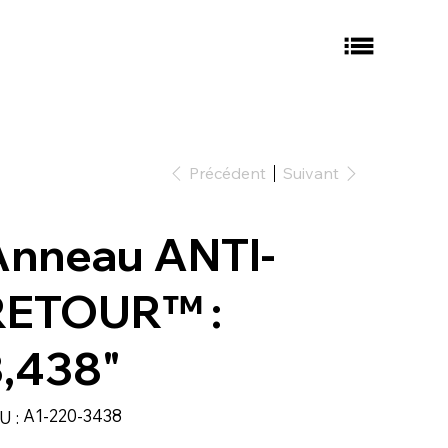
Précédent
Suivant
Anneau ANTI-
RETOUR™ :
3,438"
SKU
A1-220-3438
U :
A1-
220-
3438