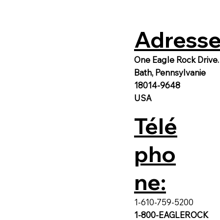
Adresse
One Eagle Rock Drive.
Bath, Pennsylvanie
18014-9648
USA
Télé
pho
ne:
1-610-759-5200
1-800-EAGLEROCK