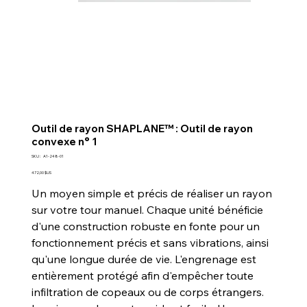
Outil de rayon SHAPLANE™ : Outil de rayon
convexe n° 1
SKU
SKU :
A1-248-01
A1-
248-
Prix
472,00 $US
01
Un moyen simple et précis de réaliser un rayon
sur votre tour manuel. Chaque unité bénéficie
d'une construction robuste en fonte pour un
fonctionnement précis et sans vibrations, ainsi
qu'une longue durée de vie. L'engrenage est
entièrement protégé afin d'empêcher toute
infiltration de copeaux ou de corps étrangers.