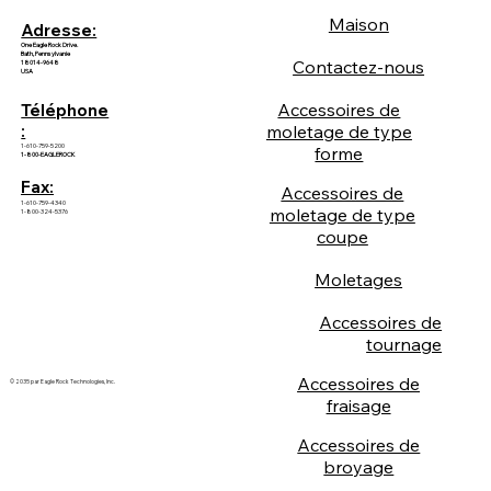
Maison
Adresse:
One Eagle Rock Drive.
Bath, Pennsylvanie
Contactez-nous
18014-9648
USA
Accessoires de
Téléphone
:
moletage de type
1-610-759-5200
forme
1-800-EAGLEROCK
Fax:
Accessoires de
1-610-759-4340
moletage de type
1-800-324-5376
coupe
Moletages
Accessoires de
tournage
Accessoires de
© 2035 par Eagle Rock Technologies, Inc.
fraisage
Accessoires de
broyage