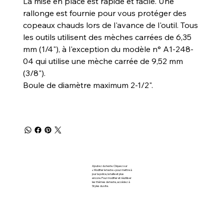
La mise en place est rapide et facile. Une
rallonge est fournie pour vous protéger des
copeaux chauds lors de l'avance de l'outil. Tous
les outils utilisent des mèches carrées de 6,35
mm (1/4"), à l'exception du modèle n° A1-248-
04 qui utilise une mèche carrée de 9,52 mm
(3/8").
Boule de diamètre maximum 2-1/2".
Ajoutez du texte. Cliquez sur
« Modifier le texte » pour mettre à
jour la police, la taille et plus
encore. Pour modifier et réutiliser
les thèmes de texte, accédez à
Styles du site.