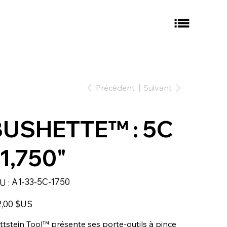
Précédent
Suivant
BUSHETTE™ : 5C
 1,750"
SKU
A1-33-5C-1750
U :
A1-
33-
5C-
1750
2,00 $US
tstein Tool™ présente ses porte-outils à pince