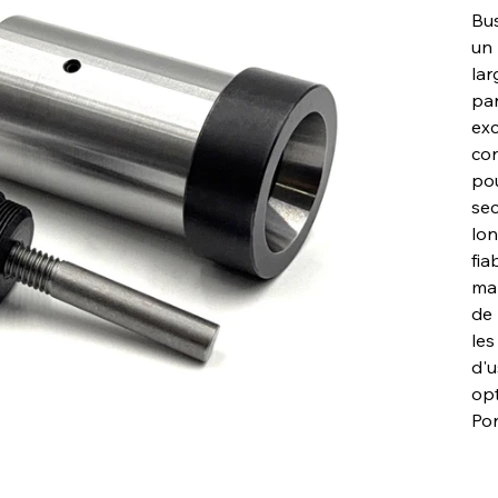
Bus
un 
lar
par
exc
con
pou
sec
lon
fia
man
de 
les
d'u
opt
Por