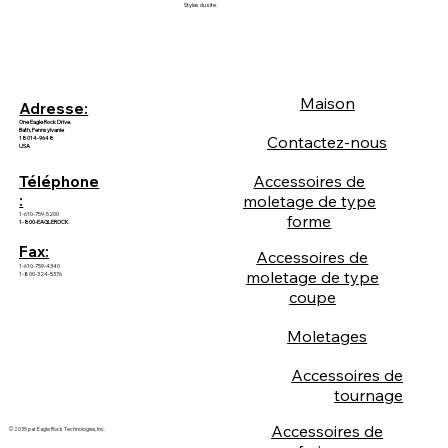
Styles du site.
Maison
Adresse:
One Eagle Rock Drive.
Bath, Pennsylvanie
Contactez-nous
18014-9648
USA
Accessoires de
Téléphone
:
moletage de type
1-610-759-5200
forme
1-800-EAGLEROCK
Fax:
Accessoires de
1-610-759-4340
moletage de type
1-800-324-5376
coupe
Moletages
Accessoires de
tournage
Accessoires de
© 2035 par Eagle Rock Technologies, Inc.