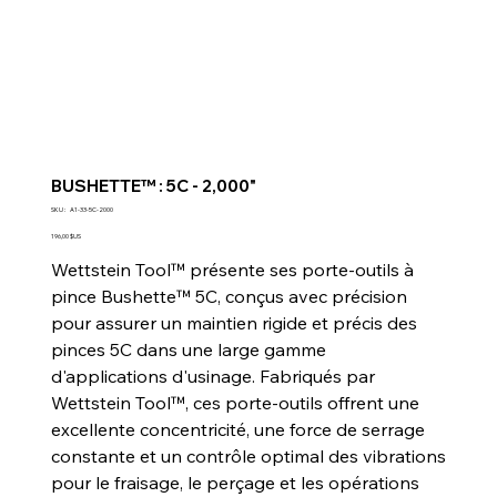
BUSHETTE™ : 5C - 2,000"
SKU
SKU :
A1-33-5C-2000
A1-
33-
Prix
196,00 $US
5C-
2000
Wettstein Tool™ présente ses porte-outils à
pince Bushette™ 5C, conçus avec précision
pour assurer un maintien rigide et précis des
pinces 5C dans une large gamme
d'applications d'usinage. Fabriqués par
Wettstein Tool™, ces porte-outils offrent une
excellente concentricité, une force de serrage
constante et un contrôle optimal des vibrations
pour le fraisage, le perçage et les opérations