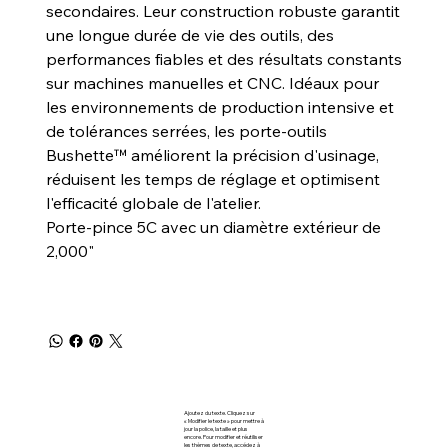
secondaires. Leur construction robuste garantit
une longue durée de vie des outils, des
performances fiables et des résultats constants
sur machines manuelles et CNC. Idéaux pour
les environnements de production intensive et
de tolérances serrées, les porte-outils
Bushette™ améliorent la précision d'usinage,
réduisent les temps de réglage et optimisent
l'efficacité globale de l'atelier.
Porte-pince 5C avec un diamètre extérieur de
2,000"
Ajoutez du texte. Cliquez sur
« Modifier le texte » pour mettre à
jour la police, la taille et plus
encore. Pour modifier et réutiliser
les thèmes de texte, accédez à