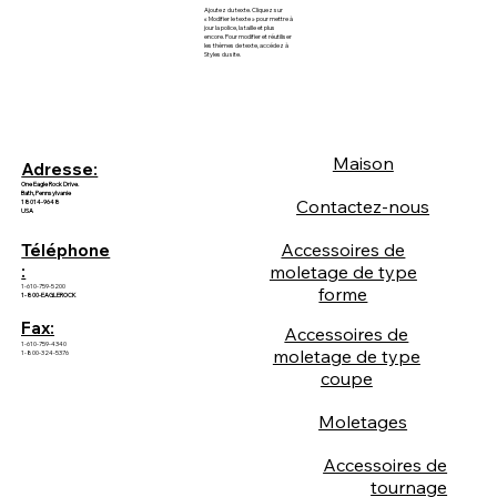
Ajoutez du texte. Cliquez sur
« Modifier le texte » pour mettre à
jour la police, la taille et plus
encore. Pour modifier et réutiliser
les thèmes de texte, accédez à
Styles du site.
Maison
Adresse:
One Eagle Rock Drive.
Bath, Pennsylvanie
Contactez-nous
18014-9648
USA
Accessoires de
Téléphone
:
moletage de type
1-610-759-5200
forme
1-800-EAGLEROCK
Fax:
Accessoires de
1-610-759-4340
moletage de type
1-800-324-5376
coupe
Moletages
Accessoires de
tournage