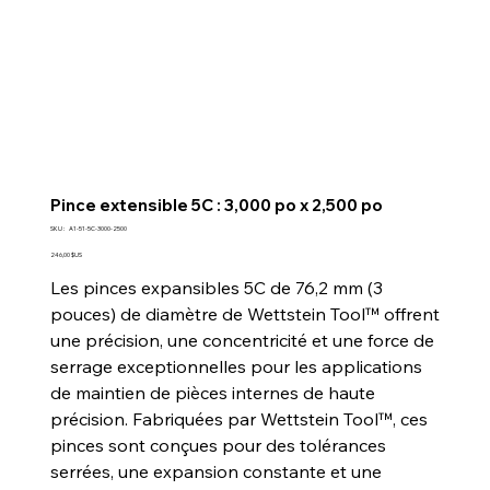
Pince extensible 5C : 3,000 po x 2,500 po
SKU
SKU :
A1-51-5C-3000-2500
A1-
51-
Prix
246,00 $US
5C-
3000-
Les pinces expansibles 5C de 76,2 mm (3
2500
pouces) de diamètre de Wettstein Tool™ offrent
une précision, une concentricité et une force de
serrage exceptionnelles pour les applications
de maintien de pièces internes de haute
précision. Fabriquées par Wettstein Tool™, ces
pinces sont conçues pour des tolérances
serrées, une expansion constante et une