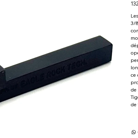
Prix
13
Les
3/8
con
mol
dép
opé
per
lon
ce 
pro
de 
Tig
de 