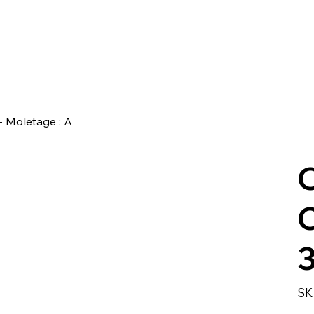
- Moletage : A
O
C
3
SK