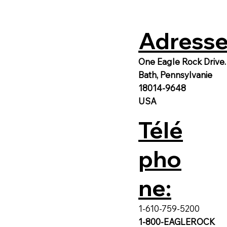
Adresse
One Eagle Rock Drive.
Bath, Pennsylvanie
18014-9648
USA
Télé
pho
ne:
1-610-759-5200
1-800-EAGLEROCK