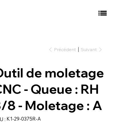
Précédent
Suivant
util de moletage
NC - Queue : RH
/8 - Moletage : A
SKU
K1-29-0375R-A
U :
K1-
29-
0375R-