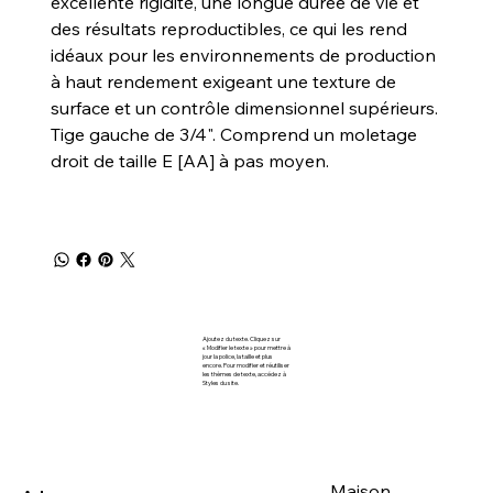
excellente rigidité, une longue durée de vie et
des résultats reproductibles, ce qui les rend
idéaux pour les environnements de production
à haut rendement exigeant une texture de
surface et un contrôle dimensionnel supérieurs.
Tige gauche de 3/4". Comprend un moletage
droit de taille E [AA] à pas moyen.
Ajoutez du texte. Cliquez sur
« Modifier le texte » pour mettre à
jour la police, la taille et plus
encore. Pour modifier et réutiliser
les thèmes de texte, accédez à
Styles du site.
Maison