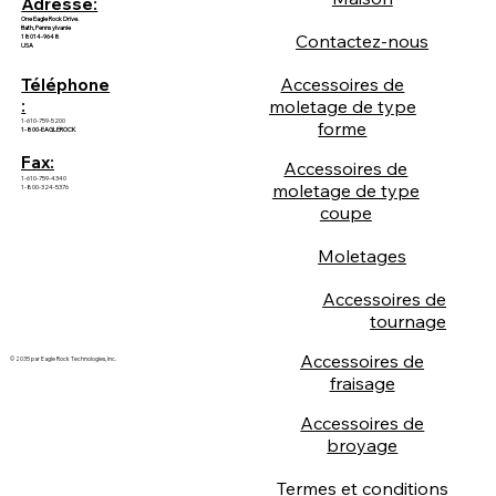
Adresse:
One Eagle Rock Drive.
Bath, Pennsylvanie
Contactez-nous
18014-9648
USA
Accessoires de
Téléphone
:
moletage de type
1-610-759-5200
forme
1-800-EAGLEROCK
Fax:
Accessoires de
1-610-759-4340
moletage de type
1-800-324-5376
coupe
Moletages
Accessoires de
tournage
Accessoires de
© 2035 par Eagle Rock Technologies, Inc.
fraisage
Accessoires de
broyage
Termes et conditions