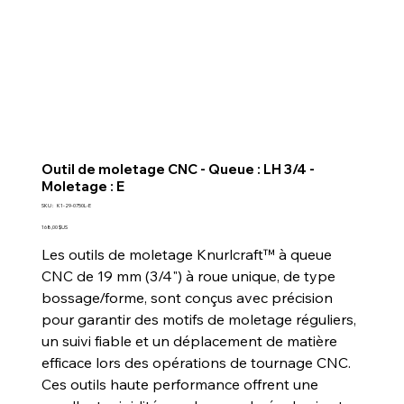
Outil de moletage CNC - Queue : LH 3/4 -
Moletage : E
SKU
SKU :
K1-29-0750L-E
K1-
29-
Prix
168,00 $US
0750L-
E
Les outils de moletage Knurlcraft™ à queue
CNC de 19 mm (3/4") à roue unique, de type
bossage/forme, sont conçus avec précision
pour garantir des motifs de moletage réguliers,
un suivi fiable et un déplacement de matière
efficace lors des opérations de tournage CNC.
Ces outils haute performance offrent une