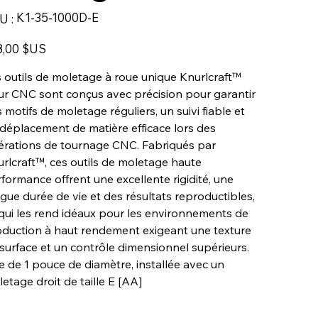
SKU
K1-35-1000D-E
U :
K1-
35-
1000D-
E
8,00 $US
 outils de moletage à roue unique Knurlcraft™
r CNC sont conçus avec précision pour garantir
 motifs de moletage réguliers, un suivi fiable et
déplacement de matière efficace lors des
rations de tournage CNC. Fabriqués par
rlcraft™, ces outils de moletage haute
formance offrent une excellente rigidité, une
gue durée de vie et des résultats reproductibles,
qui les rend idéaux pour les environnements de
duction à haut rendement exigeant une texture
surface et un contrôle dimensionnel supérieurs.
e de 1 pouce de diamètre, installée avec un
etage droit de taille E [AA]