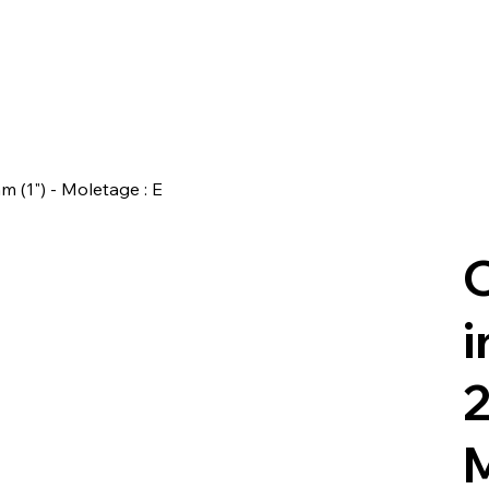
m (1") - Moletage : E
O
i
2
M