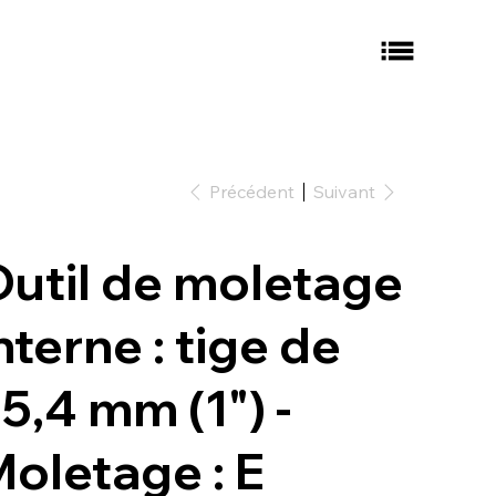
Précédent
Suivant
util de moletage
nterne : tige de
5,4 mm (1") -
oletage : E