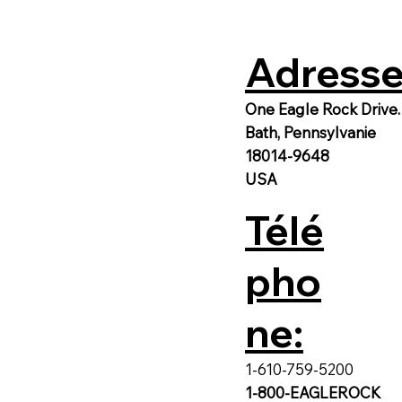
Adresse
One Eagle Rock Drive.
Bath, Pennsylvanie
18014-9648
USA
Télé
pho
ne:
1-610-759-5200
1-800-EAGLEROCK