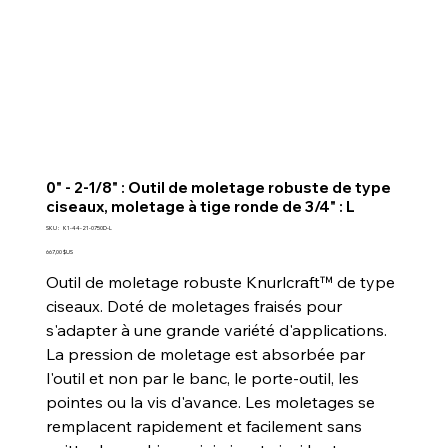
0" - 2-1/8" : Outil de moletage robuste de type
ciseaux, moletage à tige ronde de 3/4" : L
SKU
SKU :
K1-44-21-0750D-L
K1-
44-
Prix
667,00 $US
21-
0750D-
Outil de moletage robuste Knurlcraft™ de type
L
ciseaux. Doté de moletages fraisés pour
s'adapter à une grande variété d'applications.
La pression de moletage est absorbée par
l'outil et non par le banc, le porte-outil, les
pointes ou la vis d'avance. Les moletages se
remplacent rapidement et facilement sans