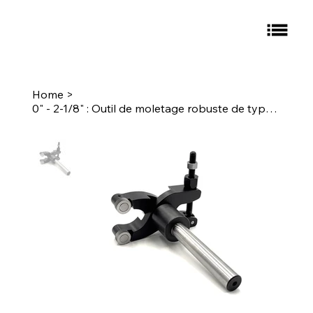
Home
>
0" - 2-1/8" : Outil de moletage robuste de type ciseaux, moletage à tige ronde de 3/4" : L