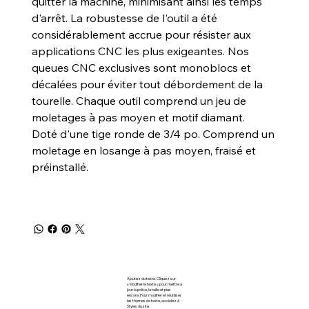
quitter la machine, minimisant ainsi les temps
d'arrêt. La robustesse de l'outil a été
considérablement accrue pour résister aux
applications CNC les plus exigeantes. Nos
queues CNC exclusives sont monoblocs et
décalées pour éviter tout débordement de la
tourelle. Chaque outil comprend un jeu de
moletages à pas moyen et motif diamant.
Doté d'une tige ronde de 3/4 po. Comprend un
moletage en losange à pas moyen, fraisé et
préinstallé.
Ajoutez du texte. Cliquez sur
« Modifier le texte » pour mettre à
jour la police, la taille et plus
encore. Pour modifier et réutiliser
les thèmes de texte, accédez à
Styles du site.