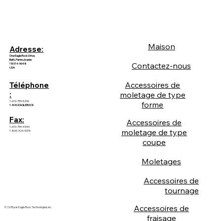
Maison
Adresse:
One Eagle Rock Drive.
Bath, Pennsylvanie
Contactez-nous
18014-9648
USA
Accessoires de
Téléphone
:
moletage de type
1-610-759-5200
forme
1-800-EAGLEROCK
Fax:
Accessoires de
1-610-759-4340
moletage de type
1-800-324-5376
coupe
Moletages
Accessoires de
tournage
Accessoires de
© 2035 par Eagle Rock Technologies, Inc.
fraisage