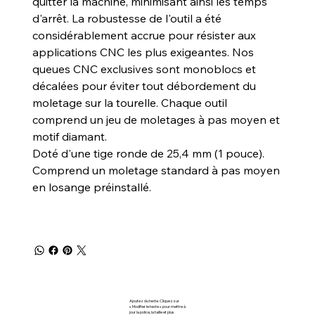
quitter la machine, minimisant ainsi les temps
d'arrêt. La robustesse de l'outil a été
considérablement accrue pour résister aux
applications CNC les plus exigeantes. Nos
queues CNC exclusives sont monoblocs et
décalées pour éviter tout débordement du
moletage sur la tourelle. Chaque outil
comprend un jeu de moletages à pas moyen et
motif diamant.
Doté d'une tige ronde de 25,4 mm (1 pouce).
Comprend un moletage standard à pas moyen
en losange préinstallé.
Ajoutez du texte. Cliquez sur
« Modifier le texte » pour mettre à
jour la police, la taille et plus