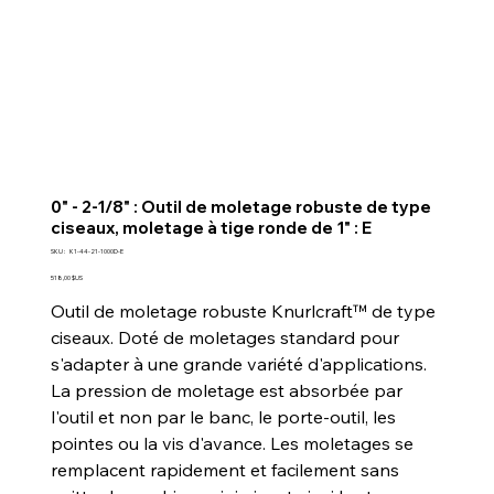
0" - 2-1/8" : Outil de moletage robuste de type
ciseaux, moletage à tige ronde de 1" : E
SKU
SKU :
K1-44-21-1000D-E
K1-
44-
Prix
518,00 $US
21-
1000D-
Outil de moletage robuste Knurlcraft™ de type
E
ciseaux. Doté de moletages standard pour
s'adapter à une grande variété d'applications.
La pression de moletage est absorbée par
l'outil et non par le banc, le porte-outil, les
pointes ou la vis d'avance. Les moletages se
remplacent rapidement et facilement sans