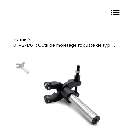
Home
>
0" - 2-1/8" : Outil de moletage robuste de type ciseaux, moletage à tige ronde de 1" : E