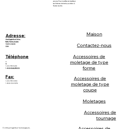
encore. Pour modifier et réutiliser
les thèmes de texte, accédez à
Styles du site.
Maison
Adresse:
One Eagle Rock Drive.
Bath, Pennsylvanie
Contactez-nous
18014-9648
USA
Accessoires de
Téléphone
:
moletage de type
1-610-759-5200
forme
1-800-EAGLEROCK
Fax:
Accessoires de
1-610-759-4340
moletage de type
1-800-324-5376
coupe
Moletages
Accessoires de
tournage
Accessoires de
© 2035 par Eagle Rock Technologies, Inc.