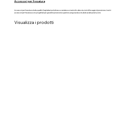
Accessori per fresatura
Accessori per fresatura di alta qualità. Dagli alberi portafrese a candela e a manicotto alle soluzioni di fissaggio di precisione. I nostri
accessori per fresatura sono progettati per garantire precisione superiore, lunga durata e risultati ad alte prestazioni.
Visualizza i prodotti