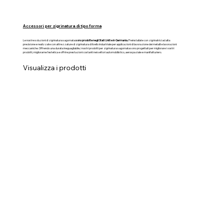
Accessori per zigrinatura di tipo forma
Le nostre soluzioni di zigrinatura sagomata
sono prodotte negli Stati Uniti e in Germania.
Preinstallate con zigrinatrici ad alta
precisione e realizzate con attrezzature di zigrinatura di livello industriale per applicazioni di lavorazione dei metalli e lavorazioni
meccaniche. Offrendo una durata ineguagliabile, i nostri prodotti per zigrinatura sagomata sono progettati per migliorare i vostri
prodotti, migliorarne l'estetica e offrire prestazioni costanti nei settori automobilistico, aerospaziale e manifatturiero.
Visualizza i prodotti