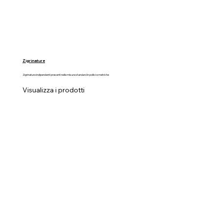
Zigrinature
Zigrinature indipendenti presenti nelle misure standard in pollici e metriche
Visualizza i prodotti