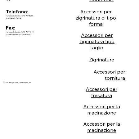
U.S.A.
Accessori per
Telefono:
Numero di telefono: 1-610-759-5200
zigrinatura di tipo
1-800-EAGLEROCK
forma
Fax:
Numero di telefono: 1-610-759-4340
Accessori per
Numero verde 1-800-324-5376
zigrinatura tipo
taglio
Zigrinature
Accessori per
tornitura
© 2035 di Eagle Rock Technologies, Inc.
Accessori per
fresatura
Accessori per la
macinazione
Accessori per la
macinazione