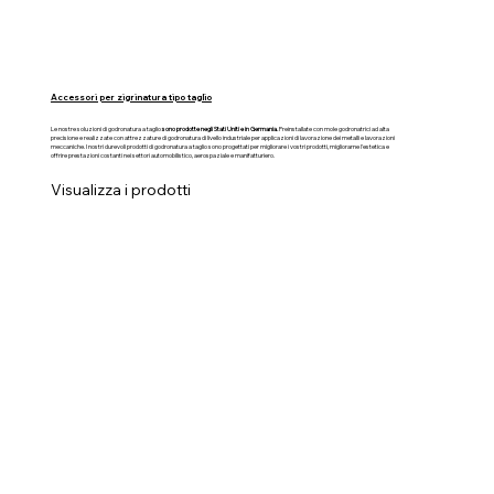
Accessori per zigrinatura tipo taglio
Le nostre soluzioni di godronatura a taglio
sono prodotte negli Stati Uniti e in Germania.
Preinstallate con mole godronatrici ad alta
precisione e realizzate con attrezzature di godronatura di livello industriale per applicazioni di lavorazione dei metalli e lavorazioni
meccaniche. I nostri durevoli prodotti di godronatura a taglio sono progettati per migliorare i vostri prodotti, migliorarne l'estetica e
offrire prestazioni costanti nei settori automobilistico, aerospaziale e manifatturiero.
Visualizza i prodotti