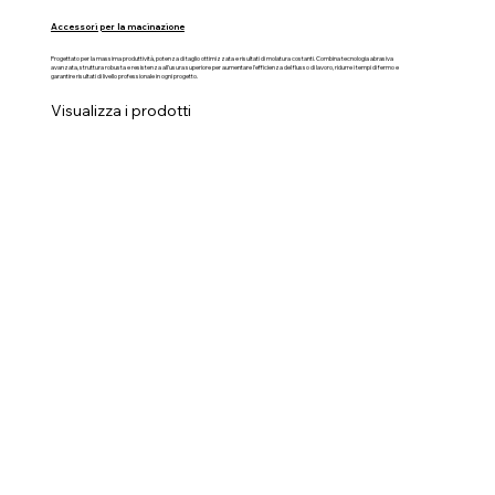
Accessori per la macinazione
Progettato per la massima produttività, potenza di taglio ottimizzata e risultati di molatura costanti. Combina tecnologia abrasiva
avanzata, struttura robusta e resistenza all'usura superiore per aumentare l'efficienza del flusso di lavoro, ridurre i tempi di fermo e
garantire risultati di livello professionale in ogni progetto.
Visualizza i prodotti