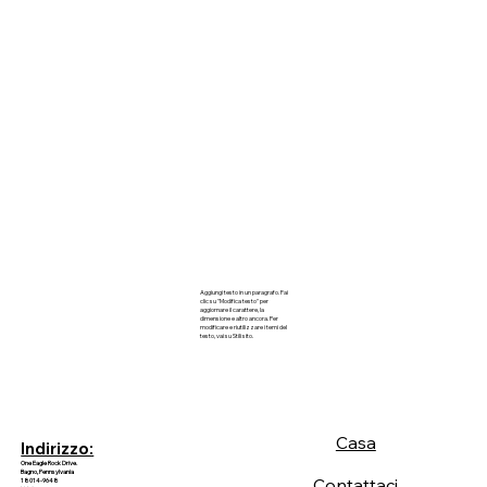
Aggiungi testo in un paragrafo. Fai
clic su "Modifica testo" per
aggiornare il carattere, la
dimensione e altro ancora. Per
modificare e riutilizzare i temi del
testo, vai su Stili sito.
Casa
Indirizzo:
One Eagle Rock Drive.
Bagno, Pennsylvania
Contattaci
18014-9648