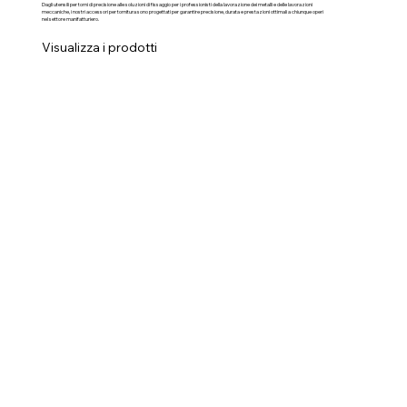
Dagli utensili per torni di precisione alle soluzioni di fissaggio per i professionisti della lavorazione dei metalli e delle lavorazioni
meccaniche, i nostri accessori per tornitura sono progettati per garantire precisione, durata e prestazioni ottimali a chiunque operi
nel settore manifatturiero.
Visualizza i prodotti