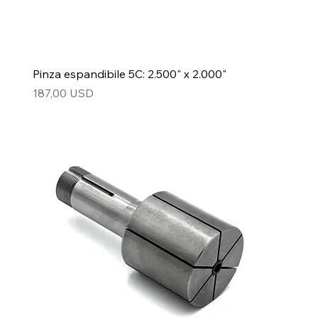
Pinza espandibile 5C: 2.500" x 2.000"
Prezzo
187,00 USD