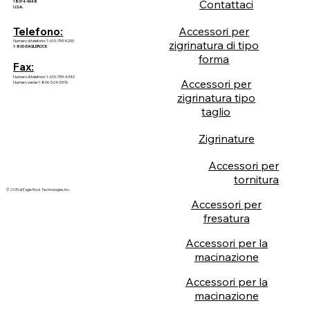
Contattaci
18014-9648
U.S.A.
Accessori per
Telefono:
Numero di telefono: 1-610-759-5200
zigrinatura di tipo
1-800-EAGLEROCK
forma
Fax:
Numero di telefono: 1-610-759-4340
Accessori per
Numero verde 1-800-324-5376
zigrinatura tipo
taglio
Zigrinature
Accessori per
tornitura
© 2035 di Eagle Rock Technologies, Inc.
Accessori per
fresatura
Accessori per la
macinazione
Accessori per la
macinazione