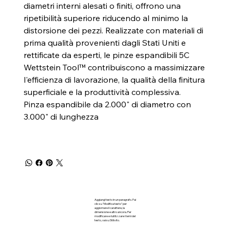
diametri interni alesati o finiti, offrono una
ripetibilità superiore riducendo al minimo la
distorsione dei pezzi. Realizzate con materiali di
prima qualità provenienti dagli Stati Uniti e
rettificate da esperti, le pinze espandibili 5C
Wettstein Tool™ contribuiscono a massimizzare
l'efficienza di lavorazione, la qualità della finitura
superficiale e la produttività complessiva.
Pinza espandibile da 2.000" di diametro con
3.000" di lunghezza
Aggiungi testo in un paragrafo. Fai
clic su "Modifica testo" per
aggiornare il carattere, la
dimensione e altro ancora. Per
modificare e riutilizzare i temi del
testo, vai su Stili sito.