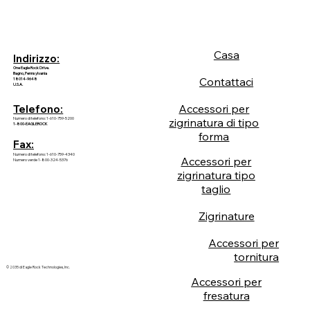
Casa
Indirizzo:
One Eagle Rock Drive.
Bagno, Pennsylvania
Contattaci
18014-9648
U.S.A.
Accessori per
Telefono:
Numero di telefono: 1-610-759-5200
zigrinatura di tipo
1-800-EAGLEROCK
forma
Fax:
Numero di telefono: 1-610-759-4340
Accessori per
Numero verde 1-800-324-5376
zigrinatura tipo
taglio
Zigrinature
Accessori per
tornitura
© 2035 di Eagle Rock Technologies, Inc.
Accessori per
fresatura