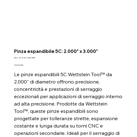
Pinza espandibile 5C: 2.000" x 3.000"
SKU
SKU:
A1-51-5C-2000-3000
A1-
51-
Prezzo
204,00 USD
5C-
2000-
Le pinze espandibili 5C Wettstein Tool™ da
3000
2.000" di diametro offrono precisione,
concentricità e prestazioni di serraggio
eccezionali per applicazioni di serraggio interno
ad alta precisione. Prodotte da Wettstein
Tool™, queste pinze espandibili sono
progettate per tolleranze strette, espansione
costante e lunga durata su torni CNC e
operazioni secondarie. Ideali per il serraggio di