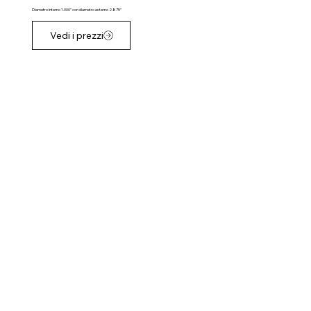
Diametro interno 1.000" con diametro esterno 2.875"
Vedi i prezzi