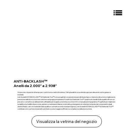
ANTI-BACKLASH™
Anelli da 2.000" a 2.938"
Un prezioso risparmio di tempo per i vostri torni e centri di tornitura. Tutti gli anelli di cui avrete bisogno per alesare le vostre ganasce
morbide.
I set di anelli ANTI-BACKLASH™ di Wettstein Tool™ sono progettati con precisione per eliminare il gioco, ridurre le vibrazioni e migliorare la
precisione nelle lavorazioni meccaniche e nei gruppi portautensili. Prodotti da Wettstein Tool™, questi set di anelli di alta qualità offrono un
precarico costante e un allineamento affidabile per le applicazioni di lavorazione CNC e manuale più impegnative. Progettati per migliorare
la rigidità e la stabilità di posizione, aiutano a mantenere tolleranze ristrette, prolungando al contempo la durata dei componenti e degli
utensili. Realizzati con materiali di alta qualità e costruiti secondo standard rigorosi, i set di anelli ANTI-BACKLASH™ di Wettstein Tool™
contribuiscono a un funzionamento più fluido e a una maggiore efficienza complessiva della lavorazione.
Visualizza la vetrina del negozio