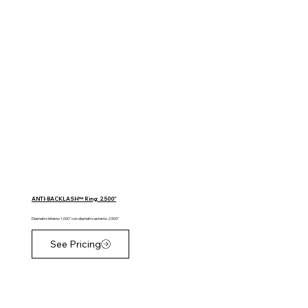
ANTI-BACKLASH™ Ring: 2.500"
Diametro interno 1.000" con diametro esterno 2.500"
See Pricing