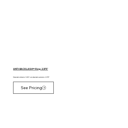
ANTI-BACKLASH™ Ring: 2.375"
Diametro interno 1.000" con diametro esterno 2.375"
See Pricing