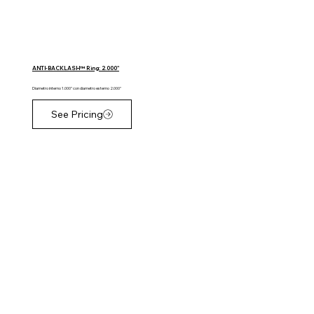
ANTI-BACKLASH™ Ring: 2.000"
Diametro interno 1.000" con diametro esterno 2.000"
See Pricing