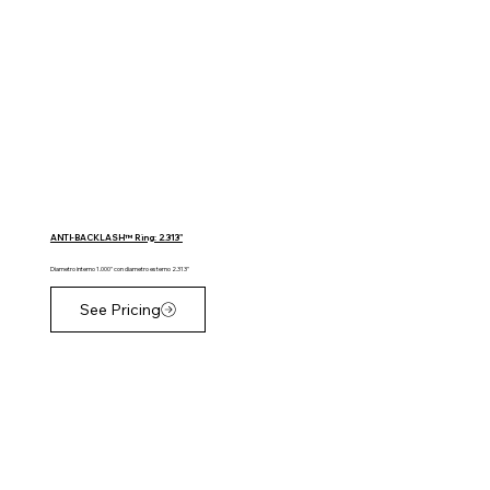
ANTI-BACKLASH™ Ring: 2.313"
Diametro interno 1.000" con diametro esterno 2.313"
See Pricing