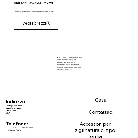
Anello ANTI-BACKLASH™: 2,938"
Diametro interno 1.000" con diametro esterno 2.938"
Vedi i prezzi
Aggiungi testo in un paragrafo. Fai
clic su "Modifica testo" per
aggiornare il carattere, la
dimensione e altro ancora. Per
modificare e riutilizzare i temi del
testo, vai su Stili sito.
Casa
Indirizzo:
One Eagle Rock Drive.
Bagno, Pennsylvania
Contattaci
18014-9648
U.S.A.
Accessori per
Telefono:
Numero di telefono: 1-610-759-5200
zigrinatura di tipo
1-800-EAGLEROCK
forma