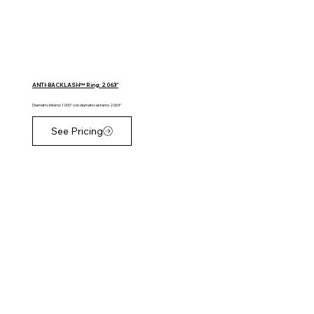
ANTI-BACKLASH™ Ring: 2.063"
Diametro interno 1.000" con diametro esterno 2.063"
See Pricing