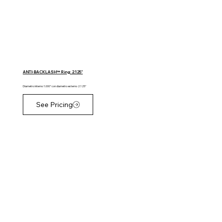
ANTI-BACKLASH™ Ring: 2.125"
Diametro interno 1.000" con diametro esterno 2.125"
See Pricing