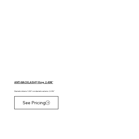
ANTI-BACKLASH™ Ring: 2.438"
Diametro interno 1.000" con diametro esterno 2.438"
See Pricing