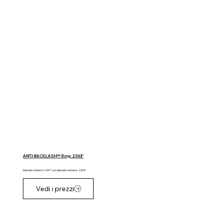
ANTI-BACKLASH™ Ring: 2.563"
Diametro interno 1.000" con diametro esterno 2.563"
Vedi i prezzi