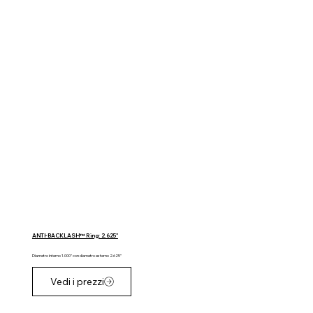
ANTI-BACKLASH™ Ring: 2.625"
Diametro interno 1.000" con diametro esterno 2.625"
Vedi i prezzi