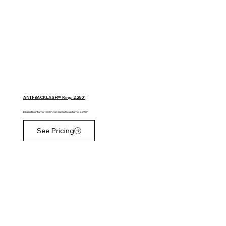
ANTI-BACKLASH™ Ring: 2.250"
Diametro interno 1.000" con diametro esterno 2.250"
See Pricing