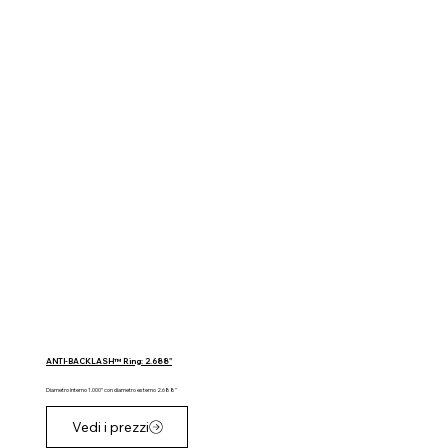
ANTI-BACKLASH™ Ring: 2.688"
Diametro interno 1.000" con diametro esterno 2.688"
Vedi i prezzi