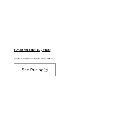
ANTI-BACKLASH™ Ring: 2.188"
Diametro interno 1.000" con diametro esterno 2.188"
See Pricing