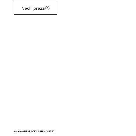
Vedi i prezzi
Anello ANTI-BACKLASH™: 2,875"