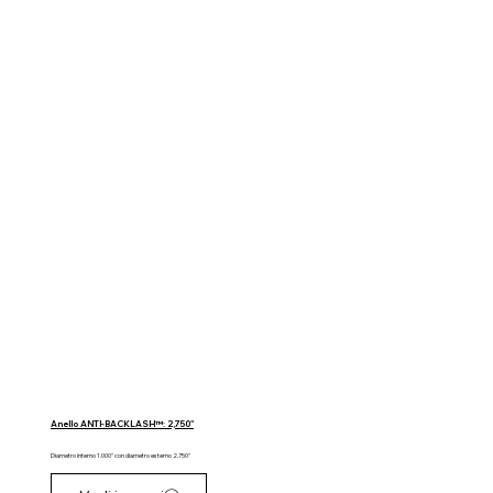
Anello ANTI-BACKLASH™: 2,750"
Diametro interno 1.000" con diametro esterno 2.750"