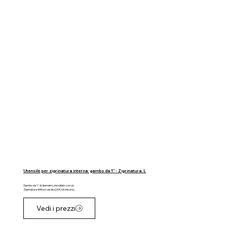
Utensile per zigrinatura interna: gambo da 1" - Zigrinatura: L
Gambo da 1" di diametro, installato con un
Zigrinatura dritta svasata [AA] di misura L
Vedi i prezzi