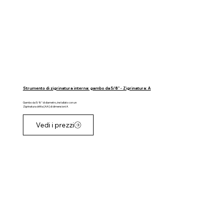
Strumento di zigrinatura interna: gambo da 5/8" - Zigrinatura: A
Gambo da 5/8" di diametro, installato con un
Zigrinatura dritta [AA] di dimensioni A
Vedi i prezzi