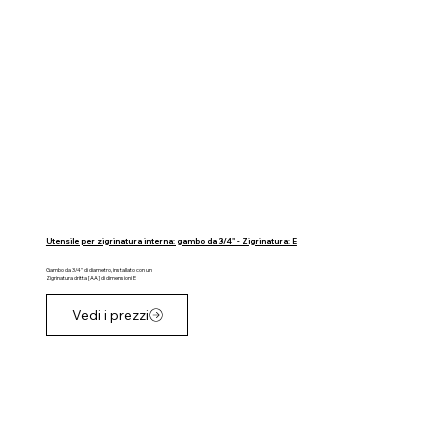
Utensile per zigrinatura interna: gambo da 3/4" - Zigrinatura: E
Gambo da 3/4" di diametro, installato con un
Zigrinatura dritta [AA] di dimensioni E
Vedi i prezzi