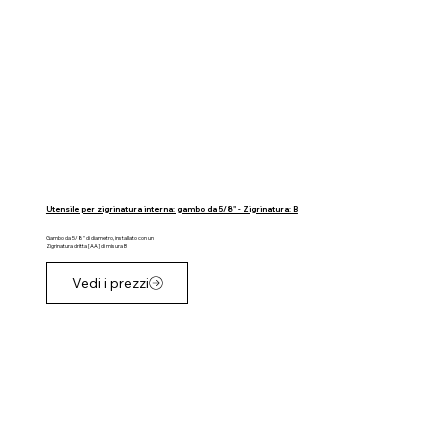
Utensile per zigrinatura interna: gambo da 5/8" - Zigrinatura: B
Gambo da 5/8" di diametro, installato con un
Zigrinatura dritta [AA] di misura B
Vedi i prezzi