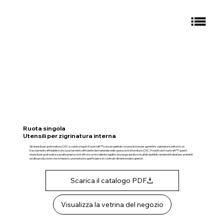
Ruota singola
Utensili per zigrinatura interna
Gli utensili per godronatura CNC a codolo singolo Knurlcraft™ sono progettati con precisione per garantire zigrinature uniformi, un
tracciamento affidabile e uno spostamento efficiente del materiale nelle operazioni di tornitura CNC. Prodotti da Knurlcraft™, questi
utensili per godronatura ad alte prestazioni offrono un'eccellente rigidità, una lunga durata e risultati ripetibili, rendendoli ideali per ambienti
ad alta produzione che richiedono una texture superficiale e un controllo dimensionale superiori.
Scarica il catalogo PDF
Visualizza la vetrina del negozio