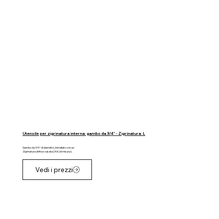
Utensile per zigrinatura interna: gambo da 3/4" - Zigrinatura: L
Gambo da 3/4" di diametro, installato con un
Zigrinatura dritta svasata [AA] di misura L
Vedi i prezzi