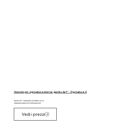
Utensile per zigrinatura interna: gambo da 1" - Zigrinatura: E
Gambo da 1" di diametro, installato con un
Zigrinatura dritta [AA] di dimensioni E
Vedi i prezzi