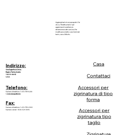
Aggiungi testo in un paragrafo. Fai
clic su "Modifica testo" per
aggiornare il carattere, la
dimensione e altro ancora. Per
modificare e riutilizzare i temi del
testo, vai su Stili sito.
Casa
Indirizzo:
One Eagle Rock Drive.
Bagno, Pennsylvania
Contattaci
18014-9648
U.S.A.
Accessori per
Telefono:
Numero di telefono: 1-610-759-5200
zigrinatura di tipo
1-800-EAGLEROCK
forma
Fax:
Numero di telefono: 1-610-759-4340
Accessori per
Numero verde 1-800-324-5376
zigrinatura tipo
taglio
Zigrinature