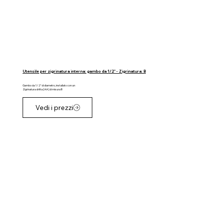
Utensile per zigrinatura interna: gambo da 1/2" - Zigrinatura: B
Gambo da 1/2" di diametro, installato con un
Zigrinatura dritta [AA] di misura B
Vedi i prezzi