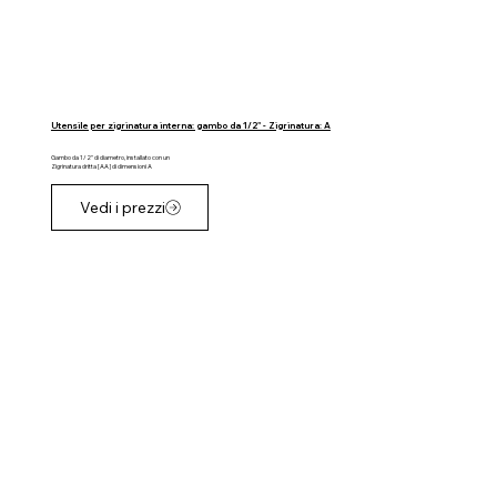
Utensile per zigrinatura interna: gambo da 1/2" - Zigrinatura: A
Gambo da 1/2" di diametro, installato con un
Zigrinatura dritta [AA] di dimensioni A
Vedi i prezzi