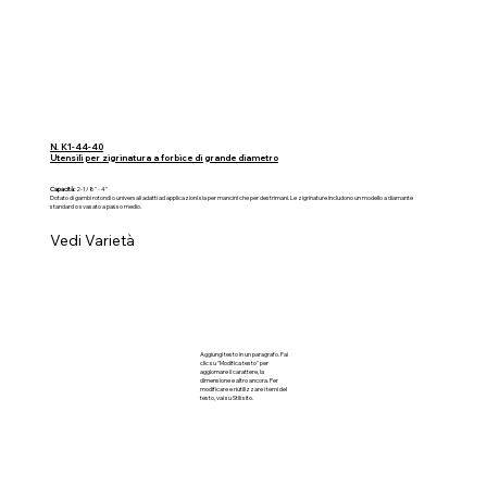
N. K1-44-40
Utensili per zigrinatura a forbice di grande diametro
Capacità:
2-1/8" - 4"
Dotato di gambi rotondi o universali adatti ad applicazioni sia per mancini che per destrimani. Le zigrinature includono un modello a diamante
standard o svasato a passo medio.
Vedi Varietà
Aggiungi testo in un paragrafo. Fai
clic su "Modifica testo" per
aggiornare il carattere, la
dimensione e altro ancora. Per
modificare e riutilizzare i temi del
testo, vai su Stili sito.