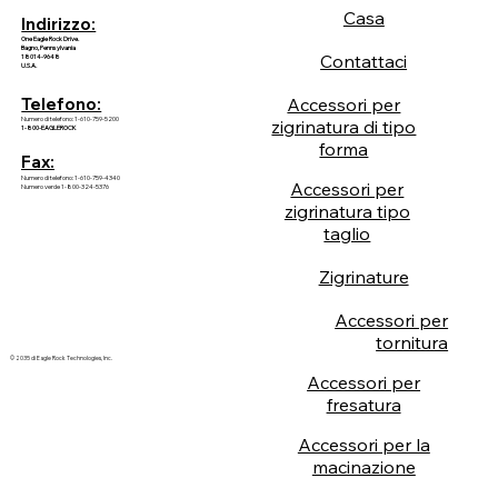
Casa
Indirizzo:
One Eagle Rock Drive.
Bagno, Pennsylvania
Contattaci
18014-9648
U.S.A.
Accessori per
Telefono:
Numero di telefono: 1-610-759-5200
zigrinatura di tipo
1-800-EAGLEROCK
forma
Fax:
Numero di telefono: 1-610-759-4340
Accessori per
Numero verde 1-800-324-5376
zigrinatura tipo
taglio
Zigrinature
Accessori per
tornitura
© 2035 di Eagle Rock Technologies, Inc.
Accessori per
fresatura
Accessori per la
macinazione