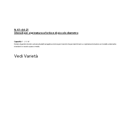
N. K1-44-21
Utensili per zigrinatura a forbice di piccolo diametro
Capacità:
0" - 2-1/8"
Dotato di gambi rotondi o universali adatti ad applicazioni sia per mancini che per destrimani. Le zigrinature includono un modello a diamante
standard o svasato a passo medio.
Vedi Varietà