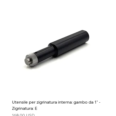
Utensile per zigrinatura interna: gambo da 1" -
Zigrinatura: E
Prezzo
168,00 USD