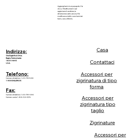
Aggiungi testo in un paragrafo. Fai
clic su "Modifica testo" per
aggiornare il carattere, la
dimensione e altro ancora. Per
modificare e riutilizzare i temi del
testo, vai su Stili sito.
Casa
Indirizzo:
One Eagle Rock Drive.
Bagno, Pennsylvania
Contattaci
18014-9648
U.S.A.
Accessori per
Telefono:
Numero di telefono: 1-610-759-5200
zigrinatura di tipo
1-800-EAGLEROCK
forma
Fax:
Numero di telefono: 1-610-759-4340
Accessori per
Numero verde 1-800-324-5376
zigrinatura tipo
taglio
Zigrinature
Accessori per