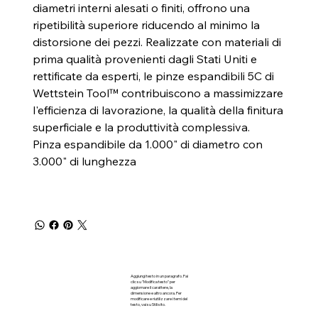
diametri interni alesati o finiti, offrono una
ripetibilità superiore riducendo al minimo la
distorsione dei pezzi. Realizzate con materiali di
prima qualità provenienti dagli Stati Uniti e
rettificate da esperti, le pinze espandibili 5C di
Wettstein Tool™ contribuiscono a massimizzare
l'efficienza di lavorazione, la qualità della finitura
superficiale e la produttività complessiva.
Pinza espandibile da 1.000" di diametro con
3.000" di lunghezza
Aggiungi testo in un paragrafo. Fai
clic su "Modifica testo" per
aggiornare il carattere, la
dimensione e altro ancora. Per
modificare e riutilizzare i temi del
testo, vai su Stili sito.