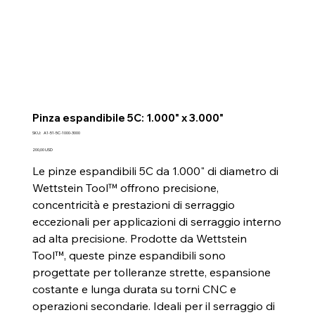
Pinza espandibile 5C: 1.000" x 3.000"
SKU
SKU:
A1-51-5C-1000-3000
A1-
51-
Prezzo
200,00 USD
5C-
1000-
Le pinze espandibili 5C da 1.000" di diametro di
3000
Wettstein Tool™ offrono precisione,
concentricità e prestazioni di serraggio
eccezionali per applicazioni di serraggio interno
ad alta precisione. Prodotte da Wettstein
Tool™, queste pinze espandibili sono
progettate per tolleranze strette, espansione
costante e lunga durata su torni CNC e
operazioni secondarie. Ideali per il serraggio di