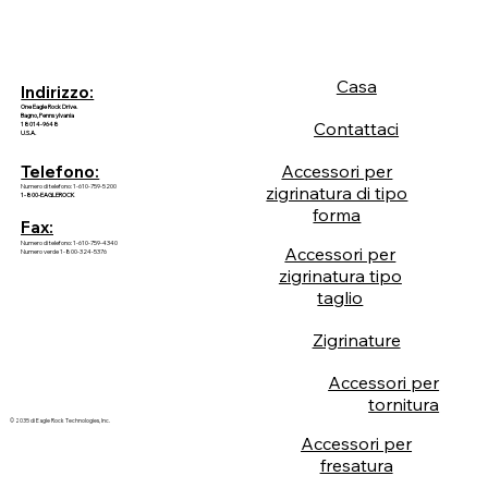
Casa
Indirizzo:
One Eagle Rock Drive.
Bagno, Pennsylvania
Contattaci
18014-9648
U.S.A.
Accessori per
Telefono:
Numero di telefono: 1-610-759-5200
zigrinatura di tipo
1-800-EAGLEROCK
forma
Fax:
Numero di telefono: 1-610-759-4340
Accessori per
Numero verde 1-800-324-5376
zigrinatura tipo
taglio
Zigrinature
Accessori per
tornitura
© 2035 di Eagle Rock Technologies, Inc.
Accessori per
fresatura