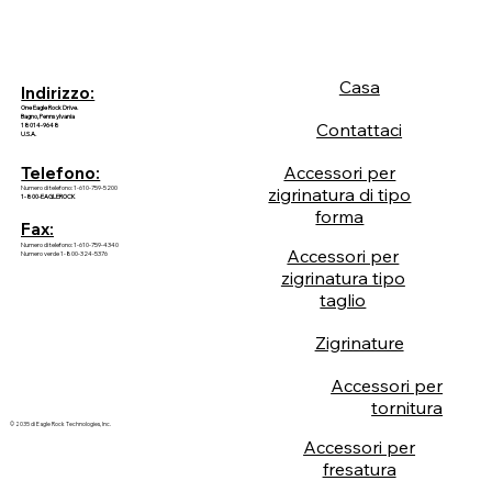
Casa
Indirizzo:
One Eagle Rock Drive.
Bagno, Pennsylvania
Contattaci
18014-9648
U.S.A.
Accessori per
Telefono:
Numero di telefono: 1-610-759-5200
zigrinatura di tipo
1-800-EAGLEROCK
forma
Fax:
Numero di telefono: 1-610-759-4340
Accessori per
Numero verde 1-800-324-5376
zigrinatura tipo
taglio
Zigrinature
Accessori per
tornitura
© 2035 di Eagle Rock Technologies, Inc.
Accessori per
fresatura