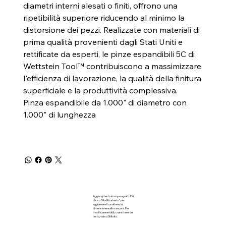
diametri interni alesati o finiti, offrono una
ripetibilità superiore riducendo al minimo la
distorsione dei pezzi. Realizzate con materiali di
prima qualità provenienti dagli Stati Uniti e
rettificate da esperti, le pinze espandibili 5C di
Wettstein Tool™ contribuiscono a massimizzare
l'efficienza di lavorazione, la qualità della finitura
superficiale e la produttività complessiva.
Pinza espandibile da 1.000" di diametro con
1.000" di lunghezza
Aggiungi testo in un paragrafo. Fai
clic su "Modifica testo" per
aggiornare il carattere, la
dimensione e altro ancora. Per
modificare e riutilizzare i temi del
testo, vai su Stili sito.