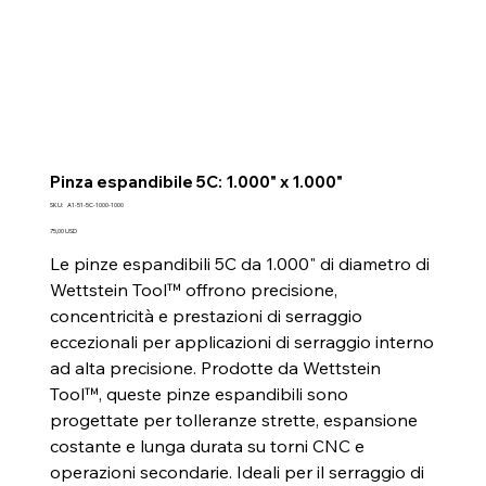
Pinza espandibile 5C: 1.000" x 1.000"
SKU
SKU:
A1-51-5C-1000-1000
A1-
51-
Prezzo
75,00 USD
5C-
1000-
Le pinze espandibili 5C da 1.000" di diametro di
1000
Wettstein Tool™ offrono precisione,
concentricità e prestazioni di serraggio
eccezionali per applicazioni di serraggio interno
ad alta precisione. Prodotte da Wettstein
Tool™, queste pinze espandibili sono
progettate per tolleranze strette, espansione
costante e lunga durata su torni CNC e
operazioni secondarie. Ideali per il serraggio di