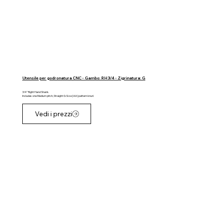
Utensile per godronatura CNC - Gambo: RH 3/4 - Zigrinatura: G
3/4" Right Hand Shank.
Includes one Medium pitch, Straight G-Size [AA] pattern knurl.
Vedi i prezzi