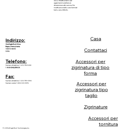
clic su "Modifica testo" per
aggiornare il carattere, la
dimensione e altro ancora. Per
modificare e riutilizzare i temi del
testo, vai su Stili sito.
Casa
Indirizzo:
One Eagle Rock Drive.
Bagno, Pennsylvania
Contattaci
18014-9648
U.S.A.
Accessori per
Telefono:
Numero di telefono: 1-610-759-5200
zigrinatura di tipo
1-800-EAGLEROCK
forma
Fax:
Numero di telefono: 1-610-759-4340
Accessori per
Numero verde 1-800-324-5376
zigrinatura tipo
taglio
Zigrinature
Accessori per
tornitura
© 2035 di Eagle Rock Technologies, Inc.