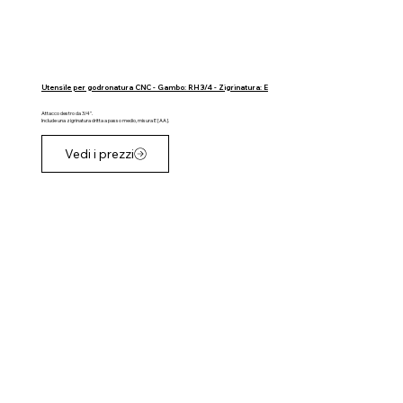
Utensile per godronatura CNC - Gambo: RH 3/4 - Zigrinatura: E
Attacco destro da 3/4".
Include una zigrinatura dritta a passo medio, misura E [AA].
Vedi i prezzi