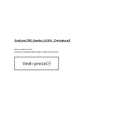
Godrone CNC-Gambo: LH 3/4 - Zigrinatura:E
Attacco sinistro da 3/4".
Include una zigrinatura dritta a passo medio, misura E [AA].
Vedi i prezzi