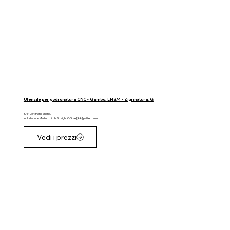
Utensile per godronatura CNC - Gambo: LH 3/4 - Zigrinatura: G
3/4" Left Hand Shank.
Includes one Medium pitch, Straight G-Size [AA] pattern knurl.
Vedi i prezzi