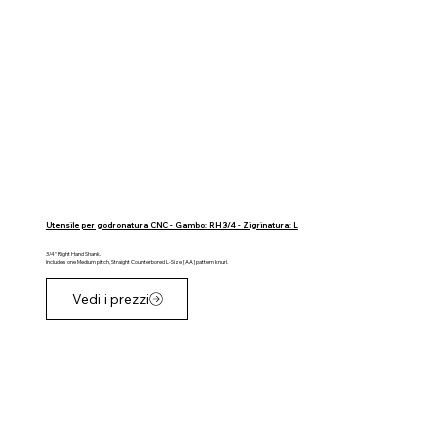
Utensile per godronatura CNC - Gambo: RH 3/4 - Zigrinatura: L
3/4" Right Hand Shank.
Includes one Medium pitch, Straight Counterbored L-Size [AA] pattern knurl.
Vedi i prezzi