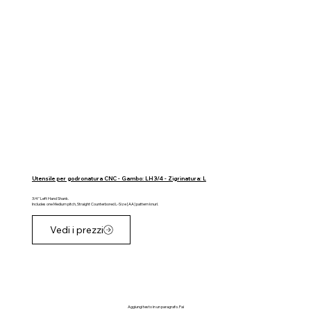
Utensile per godronatura CNC - Gambo: LH 3/4 - Zigrinatura: L
3/4" Left Hand Shank.
Includes one Medium pitch, Straight Counterbored L-Size [AA] pattern knurl.
Vedi i prezzi
Aggiungi testo in un paragrafo. Fai