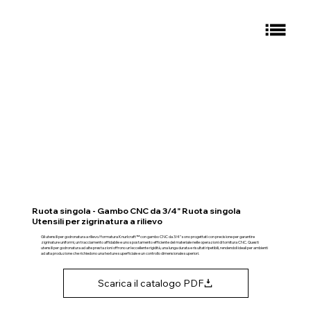
Ruota singola - Gambo CNC da 3/4" Ruota singola
Utensili per zigrinatura a rilievo
Gli utensili per godronatura a rilievo/formatura Knurlcraft™ con gambo CNC da 3/4" sono progettati con precisione per garantire
zigrinature uniformi, un tracciamento affidabile e uno spostamento efficiente del materiale nelle operazioni di tornitura CNC. Questi
utensili per godronatura ad alte prestazioni offrono un'eccellente rigidità, una lunga durata e risultati ripetibili, rendendoli ideali per ambienti
ad alta produzione che richiedono una texture superficiale e un controllo dimensionale superiori.
Scarica il catalogo PDF