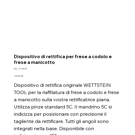
Dispositivo di rettifica per frese a codolo e
frese a manicotto
SKU
SKU:
A1-205-00
A1-
205-
Prezzo
148,00 USD
00
Dispositivo di rettifica originale WETTSTEIN
TOOL per la riaffilatura di frese a codolo e frese
a manicotto sulla vostra rettificatrice piana.
Utilizza pinze standard 5C. Il mandrino 5C si
indicizza per posizionare con precisione il
tagliente da rettificare. Tutti gli angoli sono
integrati nella base. Disponibile con