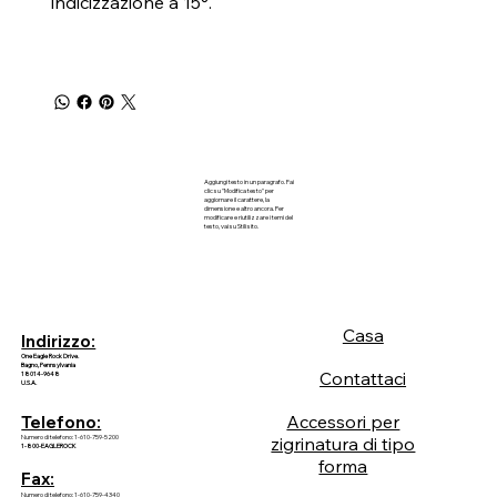
indicizzazione a 15°.
Aggiungi testo in un paragrafo. Fai
clic su "Modifica testo" per
aggiornare il carattere, la
dimensione e altro ancora. Per
modificare e riutilizzare i temi del
testo, vai su Stili sito.
Casa
Indirizzo:
One Eagle Rock Drive.
Bagno, Pennsylvania
Contattaci
18014-9648
U.S.A.
Accessori per
Telefono:
Numero di telefono: 1-610-759-5200
zigrinatura di tipo
1-800-EAGLEROCK
forma
Fax:
Numero di telefono: 1-610-759-4340