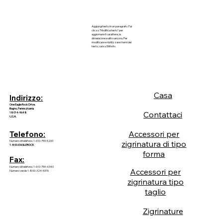
Aggiungi testo in un paragrafo. Fai
clic su "Modifica testo" per
aggiornare il carattere, la
dimensione e altro ancora. Per
modificare e riutilizzare i temi del
testo, vai su Stili sito.
Casa
Indirizzo:
One Eagle Rock Drive.
Bagno, Pennsylvania
Contattaci
18014-9648
U.S.A.
Accessori per
Telefono:
Numero di telefono: 1-610-759-5200
zigrinatura di tipo
1-800-EAGLEROCK
forma
Fax:
Numero di telefono: 1-610-759-4340
Accessori per
Numero verde 1-800-324-5376
zigrinatura tipo
taglio
Zigrinature