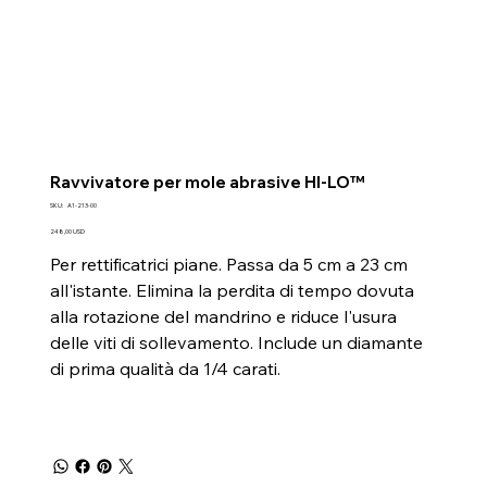
Ravvivatore per mole abrasive HI-LO™
SKU
SKU:
A1-213-00
A1-
213-
Prezzo
248,00 USD
00
Per rettificatrici piane. Passa da 5 cm a 23 cm
all'istante. Elimina la perdita di tempo dovuta
alla rotazione del mandrino e riduce l'usura
delle viti di sollevamento. Include un diamante
di prima qualità da 1/4 carati.