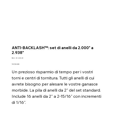
ANTI-BACKLASH™: set di anelli da 2.000" a
2.938"
SKU
SKU:
A1-220-20
A1-
220-
Prezzo
187,00 USD
20
Un prezioso risparmio di tempo per i vostri
torni e centri di tornitura. Tutti gli anelli di cui
avrete bisogno per alesare le vostre ganasce
morbide. La pila di anelli da 2" del set standard.
Include 16 anelli da 2" a 2-15/16" con incrementi
di 1/16".