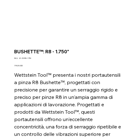
BUSHETTE™: R8 - 1.750"
SKU
SKU:
A1-33-R8-1750
A1-
33-
Prezzo
174,00 USD
R8-
1750
Wettstein Tool™ presenta i nostri portautensili
a pinza R8 Bushette™, progettati con
precisione per garantire un serraggio rigido e
preciso per pinze R8 in un'ampia gamma di
applicazioni di lavorazione. Progettati e
prodotti da Wettstein Tool™, questi
portautensili offrono un'eccellente
concentricità, una forza di serraggio ripetibile e
un controllo delle vibrazioni superiore per