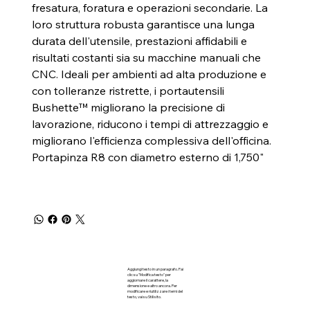
fresatura, foratura e operazioni secondarie. La
loro struttura robusta garantisce una lunga
durata dell'utensile, prestazioni affidabili e
risultati costanti sia su macchine manuali che
CNC. Ideali per ambienti ad alta produzione e
con tolleranze ristrette, i portautensili
Bushette™ migliorano la precisione di
lavorazione, riducono i tempi di attrezzaggio e
migliorano l'efficienza complessiva dell'officina.
Portapinza R8 con diametro esterno di 1,750"
Aggiungi testo in un paragrafo. Fai
clic su "Modifica testo" per
aggiornare il carattere, la
dimensione e altro ancora. Per
modificare e riutilizzare i temi del
testo, vai su Stili sito.