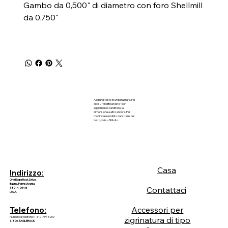
Gambo da 0,500" di diametro con foro Shellmill
da 0,750"
Aggiungi testo in un paragrafo. Fai
clic su "Modifica testo" per
aggiornare il carattere, la
dimensione e altro ancora. Per
modificare e riutilizzare i temi del
testo, vai su Stili sito.
Casa
Indirizzo:
One Eagle Rock Drive.
Bagno, Pennsylvania
Contattaci
18014-9648
U.S.A.
Accessori per
Telefono:
Numero di telefono: 1-610-759-5200
zigrinatura di tipo
1-800-EAGLEROCK