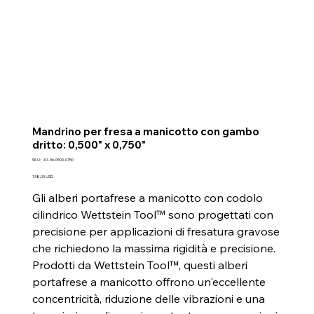
Mandrino per fresa a manicotto con gambo
dritto: 0,500" x 0,750"
SKU
SKU:
A1-36-0500-0750
A1-
36-
Prezzo
138,00 USD
0500-
0750
Gli alberi portafrese a manicotto con codolo
cilindrico Wettstein Tool™ sono progettati con
precisione per applicazioni di fresatura gravose
che richiedono la massima rigidità e precisione.
Prodotti da Wettstein Tool™, questi alberi
portafrese a manicotto offrono un'eccellente
concentricità, riduzione delle vibrazioni e una