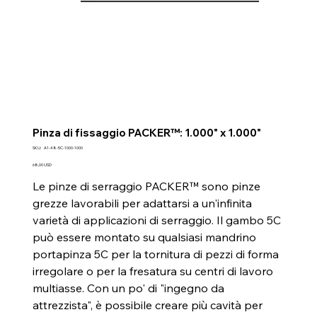
Pinza di fissaggio PACKER™: 1.000" x 1.000"
SKU
SKU:
A1-48-5C-1000-1000
A1-
48-
Prezzo
68,00 USD
5C-
1000-
Le pinze di serraggio PACKER™ sono pinze
1000
grezze lavorabili per adattarsi a un'infinita
varietà di applicazioni di serraggio. Il gambo 5C
può essere montato su qualsiasi mandrino
portapinza 5C per la tornitura di pezzi di forma
irregolare o per la fresatura su centri di lavoro
multiasse. Con un po' di "ingegno da
attrezzista", è possibile creare più cavità per