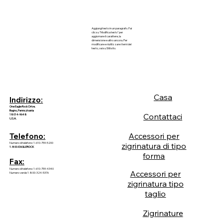
Aggiungi testo in un paragrafo. Fai
clic su "Modifica testo" per
aggiornare il carattere, la
dimensione e altro ancora. Per
modificare e riutilizzare i temi del
testo, vai su Stili sito.
Casa
Indirizzo:
One Eagle Rock Drive.
Bagno, Pennsylvania
Contattaci
18014-9648
U.S.A.
Accessori per
Telefono:
Numero di telefono: 1-610-759-5200
zigrinatura di tipo
1-800-EAGLEROCK
forma
Fax:
Numero di telefono: 1-610-759-4340
Accessori per
Numero verde 1-800-324-5376
zigrinatura tipo
taglio
Zigrinature