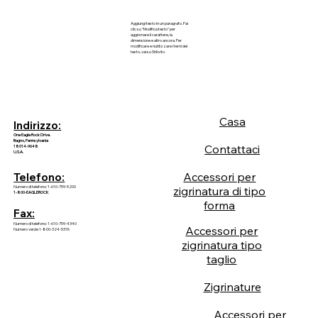
Aggiungi testo in un paragrafo. Fai
clic su "Modifica testo" per
aggiornare il carattere, la
dimensione e altro ancora. Per
modificare e riutilizzare i temi del
testo, vai su Stili sito.
Casa
Indirizzo:
One Eagle Rock Drive.
Bagno, Pennsylvania
Contattaci
18014-9648
U.S.A.
Accessori per
Telefono:
Numero di telefono: 1-610-759-5200
zigrinatura di tipo
1-800-EAGLEROCK
forma
Fax:
Numero di telefono: 1-610-759-4340
Accessori per
Numero verde 1-800-324-5376
zigrinatura tipo
taglio
Zigrinature
Accessori per