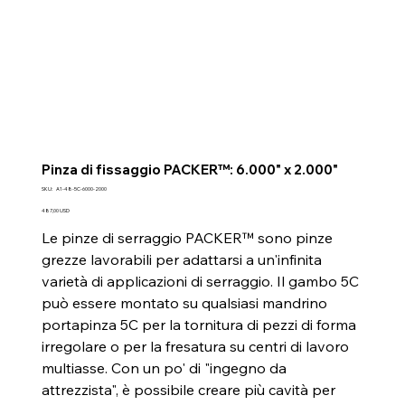
Pinza di fissaggio PACKER™: 6.000" x 2.000"
SKU
SKU:
A1-48-5C-6000-2000
A1-
48-
Prezzo
487,00 USD
5C-
6000-
Le pinze di serraggio PACKER™ sono pinze
2000
grezze lavorabili per adattarsi a un'infinita
varietà di applicazioni di serraggio. Il gambo 5C
può essere montato su qualsiasi mandrino
portapinza 5C per la tornitura di pezzi di forma
irregolare o per la fresatura su centri di lavoro
multiasse. Con un po' di "ingegno da
attrezzista", è possibile creare più cavità per