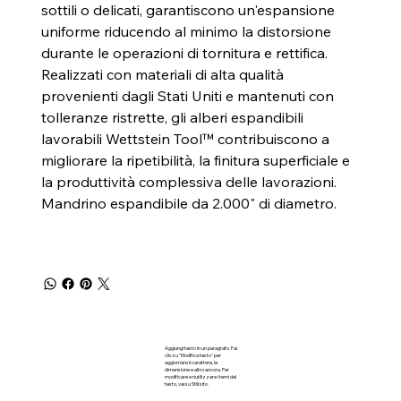
sottili o delicati, garantiscono un'espansione
uniforme riducendo al minimo la distorsione
durante le operazioni di tornitura e rettifica.
Realizzati con materiali di alta qualità
provenienti dagli Stati Uniti e mantenuti con
tolleranze ristrette, gli alberi espandibili
lavorabili Wettstein Tool™ contribuiscono a
migliorare la ripetibilità, la finitura superficiale e
la produttività complessiva delle lavorazioni.
Mandrino espandibile da 2.000" di diametro.
Aggiungi testo in un paragrafo. Fai
clic su "Modifica testo" per
aggiornare il carattere, la
dimensione e altro ancora. Per
modificare e riutilizzare i temi del
testo, vai su Stili sito.