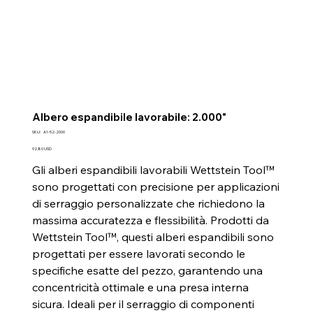
Albero espandibile lavorabile: 2.000"
SKU
SKU:
A1-52-2000
A1-
52-
Prezzo
92,80 USD
2000
Gli alberi espandibili lavorabili Wettstein Tool™
sono progettati con precisione per applicazioni
di serraggio personalizzate che richiedono la
massima accuratezza e flessibilità. Prodotti da
Wettstein Tool™, questi alberi espandibili sono
progettati per essere lavorati secondo le
specifiche esatte del pezzo, garantendo una
concentricità ottimale e una presa interna
sicura. Ideali per il serraggio di componenti