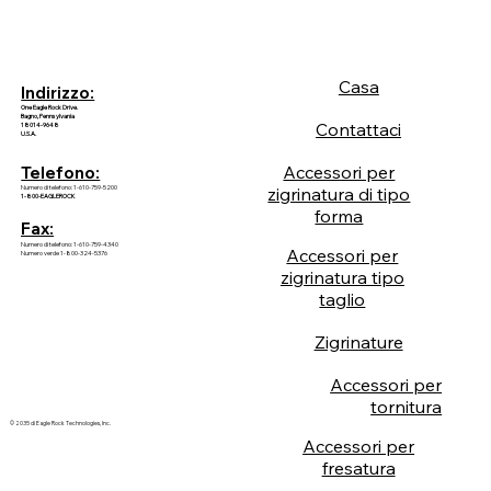
Casa
Indirizzo:
One Eagle Rock Drive.
Bagno, Pennsylvania
Contattaci
18014-9648
U.S.A.
Accessori per
Telefono:
Numero di telefono: 1-610-759-5200
zigrinatura di tipo
1-800-EAGLEROCK
forma
Fax:
Numero di telefono: 1-610-759-4340
Accessori per
Numero verde 1-800-324-5376
zigrinatura tipo
taglio
Zigrinature
Accessori per
tornitura
© 2035 di Eagle Rock Technologies, Inc.
Accessori per
fresatura