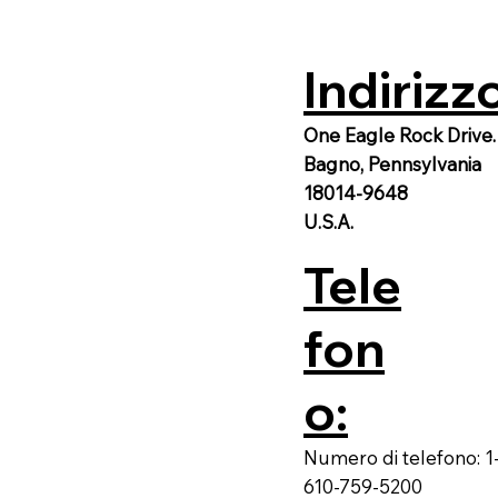
Indirizz
One Eagle Rock Drive.
Bagno, Pennsylvania
18014-9648
U.S.A.
Tele
fon
o:
Numero di telefono: 1
610-759-5200