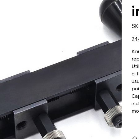
i
SK
Prez
24
Knu
rep
Uti
di 
usu
poi
Cap
inc
mod