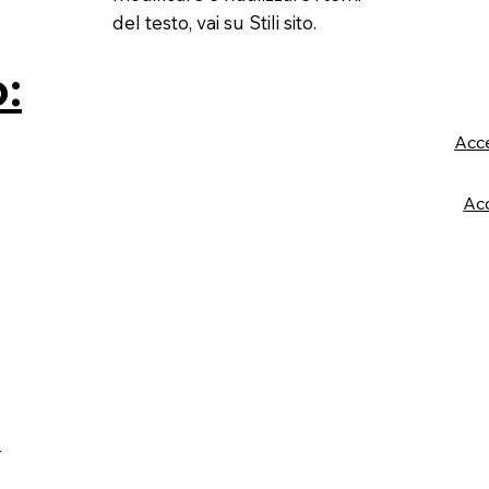
del testo, vai su Stili sito.
o:
Acce
Acc
-