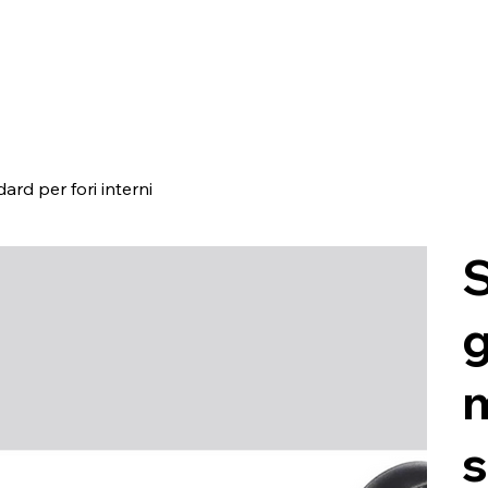
rd per fori interni
S
s