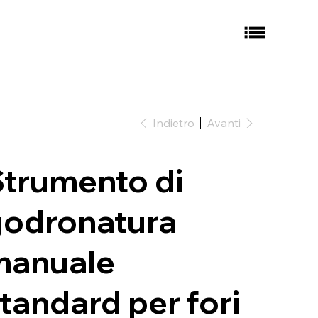
Indietro
Avanti
trumento di
godronatura
manuale
tandard per fori