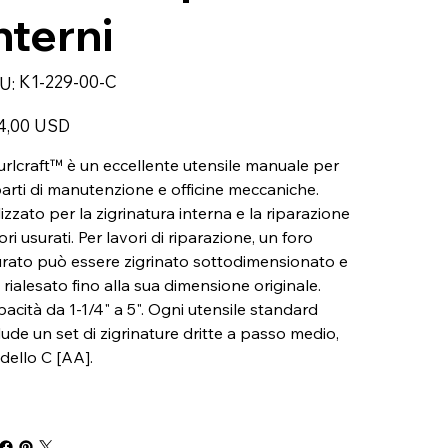
nterni
SKU
K1-229-00-C
U:
K1-
229-
00-
zo
C
4,00 USD
rlcraft™ è un eccellente utensile manuale per
arti di manutenzione e officine meccaniche.
lizzato per la zigrinatura interna e la riparazione
fori usurati. Per lavori di riparazione, un foro
rato può essere zigrinato sottodimensionato e
 rialesato fino alla sua dimensione originale.
acità da 1-1/4" a 5". Ogni utensile standard
lude un set di zigrinature dritte a passo medio,
ello C [AA].