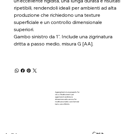
un'eccellente rigidità, una lunga durata e risultati
ripetibili, rendendoli ideali per ambienti ad alta
produzione che richiedono una texture
superficiale e un controllo dimensionale
superiori.
Gambo sinistro da 1". Include una zigrinatura
dritta a passo medio, misura G [AA].
Aggiungi testo in un paragrafo. Fai
clic su "Modifica testo" per
aggiornare il carattere, la
dimensione e altro ancora. Per
modificare e riutilizzare i temi del
testo, vai su Stili sito.
Casa