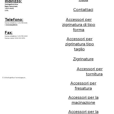
Indirizzo:
One Eagle Rock Drive.
Bagno, Pennsylvania
Contattaci
18014-9648
U.S.A.
Accessori per
Telefono:
Numero di telefono: 1-610-759-5200
zigrinatura di tipo
1-800-EAGLEROCK
forma
Fax:
Numero di telefono: 1-610-759-4340
Accessori per
Numero verde 1-800-324-5376
zigrinatura tipo
taglio
Zigrinature
Accessori per
tornitura
© 2035 di Eagle Rock Technologies, Inc.
Accessori per
fresatura
Accessori per la
macinazione
Accessori per la