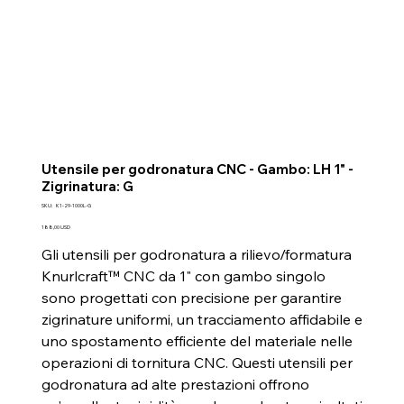
Utensile per godronatura CNC - Gambo: LH 1" -
Zigrinatura: G
SKU
SKU:
K1-29-1000L-G
K1-
29-
Prezzo
188,00 USD
1000L-
G
Gli utensili per godronatura a rilievo/formatura
Knurlcraft™ CNC da 1" con gambo singolo
sono progettati con precisione per garantire
zigrinature uniformi, un tracciamento affidabile e
uno spostamento efficiente del materiale nelle
operazioni di tornitura CNC. Questi utensili per
godronatura ad alte prestazioni offrono