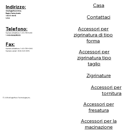
Casa
Indirizzo:
One Eagle Rock Drive.
Bagno, Pennsylvania
Contattaci
18014-9648
U.S.A.
Accessori per
Telefono:
Numero di telefono: 1-610-759-5200
zigrinatura di tipo
1-800-EAGLEROCK
forma
Fax:
Numero di telefono: 1-610-759-4340
Accessori per
Numero verde 1-800-324-5376
zigrinatura tipo
taglio
Zigrinature
Accessori per
tornitura
© 2035 di Eagle Rock Technologies, Inc.
Accessori per
fresatura
Accessori per la
macinazione