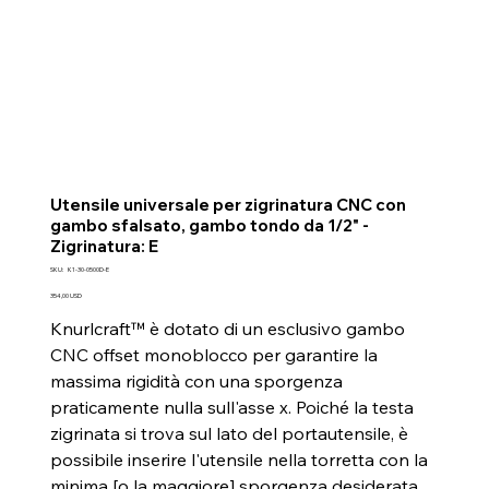
Utensile universale per zigrinatura CNC con
gambo sfalsato, gambo tondo da 1/2" -
Zigrinatura: E
SKU
SKU:
K1-30-0500D-E
K1-
30-
Prezzo
354,00 USD
0500D-
E
Knurlcraft™ è dotato di un esclusivo gambo
CNC offset monoblocco per garantire la
massima rigidità con una sporgenza
praticamente nulla sull'asse x. Poiché la testa
zigrinata si trova sul lato del portautensile, è
possibile inserire l'utensile nella torretta con la
minima [o la maggiore] sporgenza desiderata.