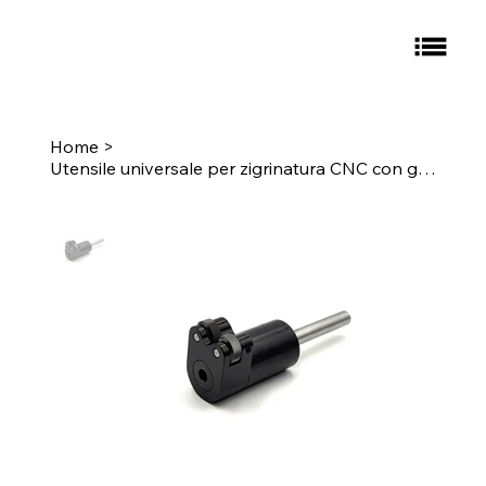
Home
>
Utensile universale per zigrinatura CNC con gambo sfalsato, gambo tondo da 1/2" - Zigrinatura: E