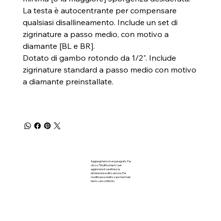
La testa è autocentrante per compensare
qualsiasi disallineamento. Include un set di
zigrinature a passo medio, con motivo a
diamante [BL e BR].
Dotato di gambo rotondo da 1/2". Include
zigrinature standard a passo medio con motivo
a diamante preinstallate.
Aggiungi testo in un paragrafo. Fai
clic su "Modifica testo" per
aggiornare il carattere, la
dimensione e altro ancora. Per
modificare e riutilizzare i temi del
testo, vai su Stili sito.