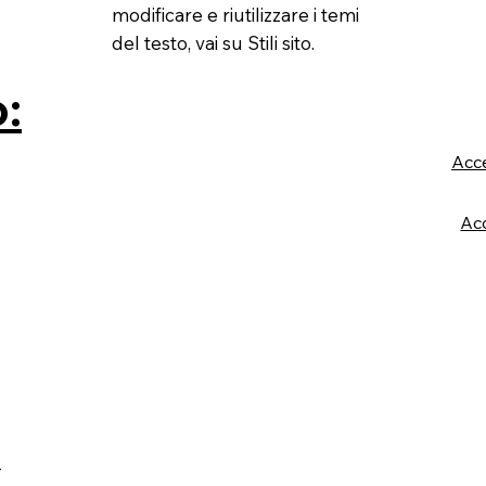
modificare e riutilizzare i temi
del testo, vai su Stili sito.
o:
Acce
Acc
-