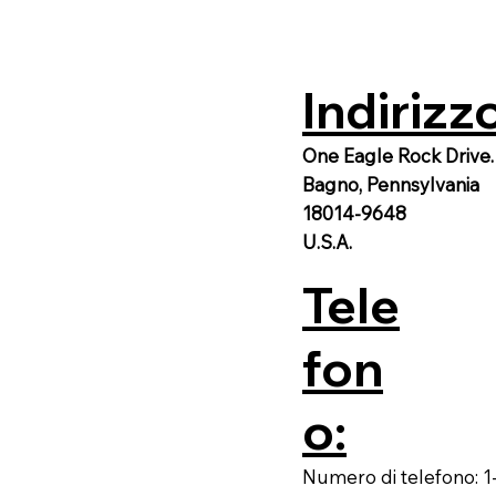
Indirizz
One Eagle Rock Drive.
Bagno, Pennsylvania
18014-9648
U.S.A.
Tele
fon
o:
Numero di telefono: 1