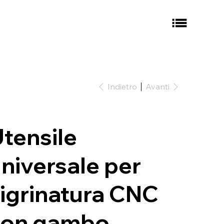
Indietro
Avanti
tensile
niversale per
igrinatura CNC
con gambo