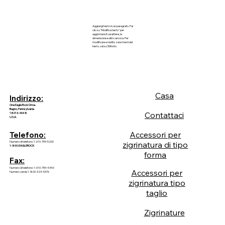
Aggiungi testo in un paragrafo. Fai
clic su "Modifica testo" per
aggiornare il carattere, la
dimensione e altro ancora. Per
modificare e riutilizzare i temi del
testo, vai su Stili sito.
Casa
Indirizzo:
One Eagle Rock Drive.
Bagno, Pennsylvania
Contattaci
18014-9648
U.S.A.
Accessori per
Telefono:
Numero di telefono: 1-610-759-5200
zigrinatura di tipo
1-800-EAGLEROCK
forma
Fax:
Numero di telefono: 1-610-759-4340
Accessori per
Numero verde 1-800-324-5376
zigrinatura tipo
taglio
Zigrinature