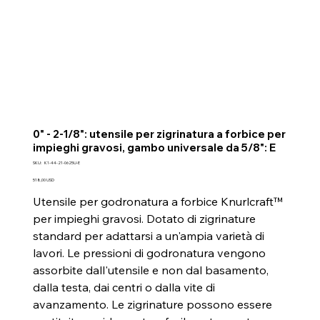
0" - 2-1/8": utensile per zigrinatura a forbice per
impieghi gravosi, gambo universale da 5/8": E
SKU
SKU:
K1-44-21-0625U-E
K1-
44-
Prezzo
518,00 USD
21-
0625U-
Utensile per godronatura a forbice Knurlcraft™
E
per impieghi gravosi. Dotato di zigrinature
standard per adattarsi a un'ampia varietà di
lavori. Le pressioni di godronatura vengono
assorbite dall'utensile e non dal basamento,
dalla testa, dai centri o dalla vite di
avanzamento. Le zigrinature possono essere