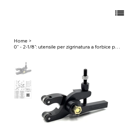
Home
>
0" - 2-1/8": utensile per zigrinatura a forbice per impieghi gravosi, gambo universale da 5/8": E