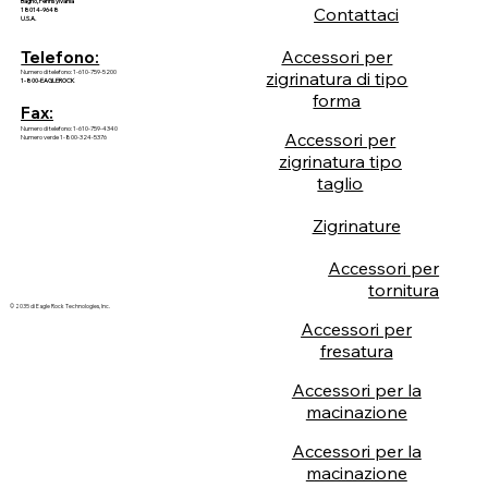
Bagno, Pennsylvania
Contattaci
18014-9648
U.S.A.
Accessori per
Telefono:
Numero di telefono: 1-610-759-5200
zigrinatura di tipo
1-800-EAGLEROCK
forma
Fax:
Numero di telefono: 1-610-759-4340
Accessori per
Numero verde 1-800-324-5376
zigrinatura tipo
taglio
Zigrinature
Accessori per
tornitura
© 2035 di Eagle Rock Technologies, Inc.
Accessori per
fresatura
Accessori per la
macinazione
Accessori per la
macinazione