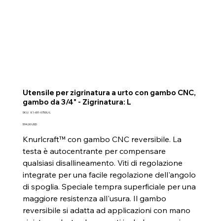
Utensile per zigrinatura a urto con gambo CNC,
gambo da 3/4" - Zigrinatura: L
SKU
SKU:
K1-651-0750U-L
K1-
651-
Prezzo
594,00 USD
0750U-
L
Knurlcraft™ con gambo CNC reversibile. La
testa è autocentrante per compensare
qualsiasi disallineamento. Viti di regolazione
integrate per una facile regolazione dell'angolo
di spoglia. Speciale tempra superficiale per una
maggiore resistenza all'usura. Il gambo
reversibile si adatta ad applicazioni con mano