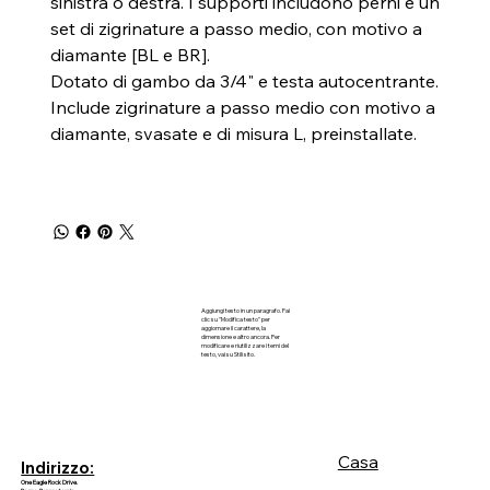
sinistra o destra. I supporti includono perni e un
set di zigrinature a passo medio, con motivo a
diamante [BL e BR].
Dotato di gambo da 3/4" e testa autocentrante.
Include zigrinature a passo medio con motivo a
diamante, svasate e di misura L, preinstallate.
Aggiungi testo in un paragrafo. Fai
clic su "Modifica testo" per
aggiornare il carattere, la
dimensione e altro ancora. Per
modificare e riutilizzare i temi del
testo, vai su Stili sito.
Casa
Indirizzo:
One Eagle Rock Drive.