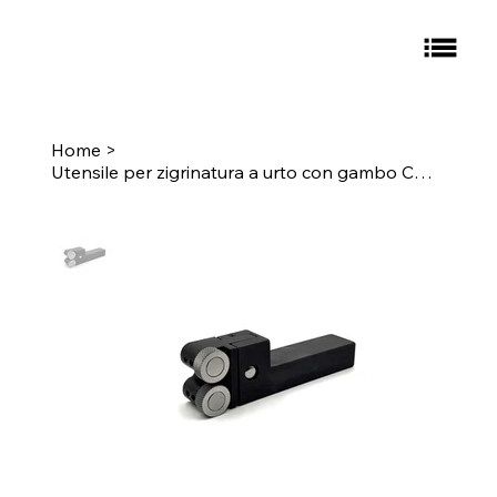
Home
>
Utensile per zigrinatura a urto con gambo CNC, gambo da 3/4" - Zigrinatura: L