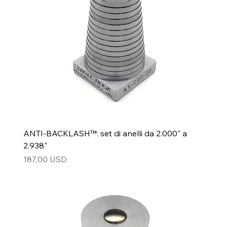
ANTI-BACKLASH™: set di anelli da 2.000" a
2.938"
Prezzo
187,00 USD