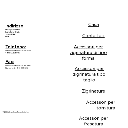
Casa
Indirizzo:
One Eagle Rock Drive.
Bagno, Pennsylvania
Contattaci
18014-9648
U.S.A.
Accessori per
Telefono:
Numero di telefono: 1-610-759-5200
zigrinatura di tipo
1-800-EAGLEROCK
forma
Fax:
Numero di telefono: 1-610-759-4340
Accessori per
Numero verde 1-800-324-5376
zigrinatura tipo
taglio
Zigrinature
Accessori per
tornitura
© 2035 di Eagle Rock Technologies, Inc.
Accessori per
fresatura